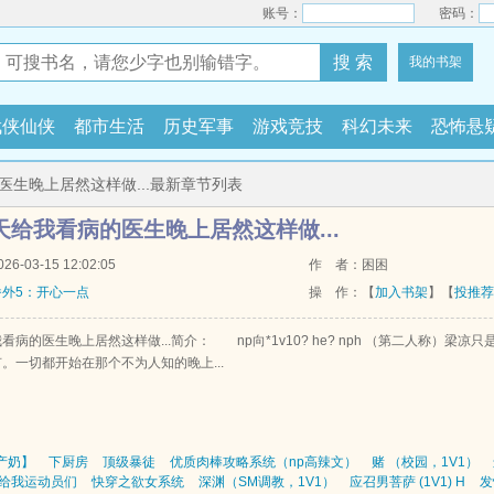
账号：
密码：
搜 索
我的书架
武侠仙侠
都市生活
历史军事
游戏竞技
科幻未来
恐怖悬
医生晚上居然这样做...最新章节列表
天给我看病的医生晚上居然这样做...
-03-15 12:02:05
作 者：困困
番外5：开心一点
操 作：【
加入书架
】【
投推荐
看病的医生晚上居然这样做...简介： np向*1v10? he? nph （第二人称）
。一切都开始在那个不为人知的晚上...
1产奶】
下厨房
顶级暴徒
优质肉棒攻略系统（np高辣文）
赌 （校园，1V1）
给我运动员们
快穿之欲女系统
深渊（SM调教，1V1）
应召男菩萨 (1V1) H
发