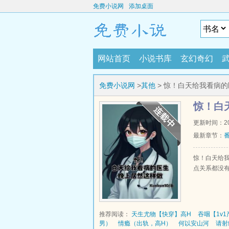
免费小说网
添加桌面
网站首页
小说书库
玄幻奇幻
免费小说网
>
其他
> 惊！白天给我看病的
惊！白
更新时间：2026
最新章节：
惊！白天给我
点关系都没有
推荐阅读：
天生尤物【快穿】高H
吞咽【1v
男）
情瘾（出轨，高H）
何以安山河
请射