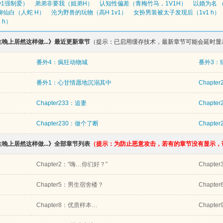
v1强制爱）
弟弟非要我（姐弟H）
认知性偏差（青梅竹马，1V1H）
以婚为名 （
柳仙白（人蛇 H）
沦为野兽的玩物（高H 1v1）
女扮男装被太子发现后（1v1 h）
 h）
晚上居然这样做...》最近更新章节
（提示：已启用缓存技术，最新章节可能会延时显
番外4：疯狂动物城
番外3：
番外1：心甘情愿地沉溺其中
Chapte
Chapter233：追妻
Chapte
Chapter230：做个了断
Chapte
晚上居然这样做...》全部章节列表
（提示：为防止恶意攻击，若有的章节没有显示，
Chapter2：“嗨…你们好？”
Chapte
Chapter5：男生宿舍楼？
Chapter
Chapter8：优质样本…
Chapt