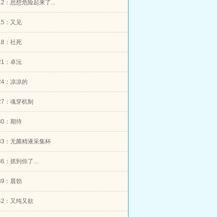
r12：思想危险起来了...
r15：又见
r18：社死
r21：卓沅
r24：凉凉的
er27：魂穿机制
r30：期待
er33：无菌精液采集杯
er36：抓到你了…
r39：晨勃
er42：又纯又欲