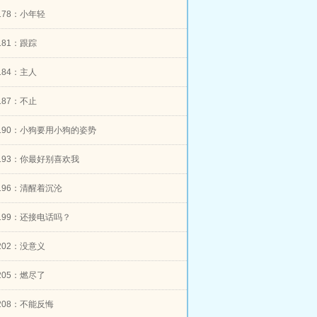
r178：小年轻
r181：跟踪
r184：主人
r187：不止
er190：小狗要用小狗的姿势
er193：你最好别喜欢我
er196：清醒着沉沦
er199：还接电话吗？
r202：没意义
r205：燃尽了
er208：不能反悔