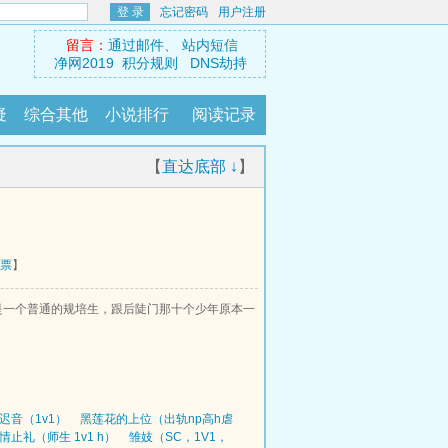
登 录
忘记密码
用户注册
留言：
通过邮件
、
站内短信
净网2019
积分规则
DNS劫持
疑
综合其他
小说排行
阅读记录
【
直达底部 ↓
】
票
】
梁凉只是一个普通的规培生，跟后陡门那十个少年原本一
迟音（1v1）
黑莲花的上位（出轨np高h虐
情止礼（师生 1v1 h）
雏妓（SC，1V1，