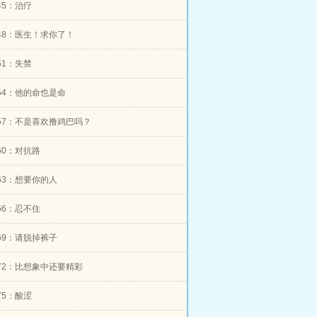
r45：治疗
er48：医生！求你了！
r51：失禁
er54：他的命也是命
er57：不是喜欢撸鸡巴吗？
r60：对抗路
er63：想要你的人
r66：忍不住
er69：请脱掉裤子
er72：比想象中还要精彩
r75：酸涩