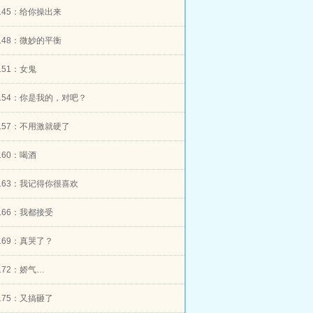
er145：给你操出来
er148：微妙的平衡
r151：女鬼
er154：你是我的，对吧？
er157：不用激就硬了
r160：喝酒
er163：我记得你很喜欢
er166：我都接受
er169：真哭了？
r172：娇气…
er175：又搞砸了