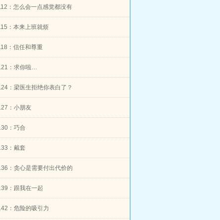
er112：怎么会一点感觉都没有
er115：本来上班就烦
er118：信任和尊重
er121：求你啦…
er124：梁医生拒绝你表白了？
r127：小朋友
r130：巧合
r133：戴套
er136：贪心是需要付出代价的
er139：跟我在一起
er142：危险的吸引力