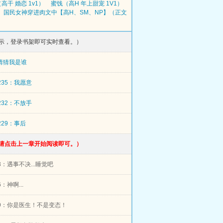
高干 婚恋 1v1）
蜜饯（高H 年上甜宠 1V1）
国民女神穿进肉文中【高H、SM、NP】（正文
示，登录书架即可实时查看。）
猜猜我是谁
r235：我愿意
r232：不放手
r229：事后
请点击上一章开始阅读即可。）
r3：遇事不决...睡觉吧
6：神啊...
er9：你是医生！不是变态！