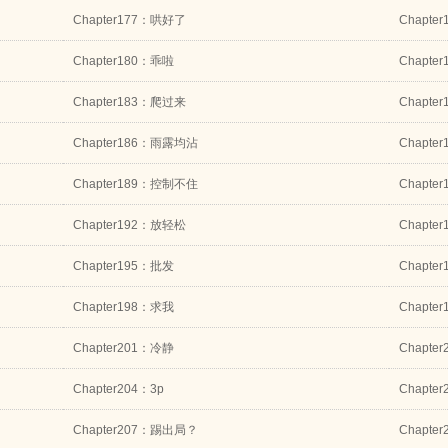
Chapter177：哄好了
Chapte
Chapter180：乖啦
Chapte
Chapter183：爬过来
Chapte
Chapter186：雨露均沾
Chapte
Chapter189：控制不住
Chapt
Chapter192：放轻松
Chapt
Chapter195：批发
Chapt
Chapter198：求我
Chapt
Chapter201：冷静
Chapte
Chapter204：3p
Chapte
Chapter207：踢出局？
Chapt