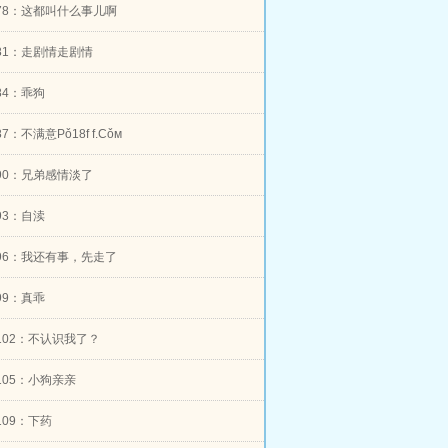
er78：这都叫什么事儿啊
er81：走剧情走剧情
r84：乖狗
r87：不满意Pǒ18f f.Cǒм
er90：兄弟感情淡了
r93：自渎
er96：我还有事，先走了
r99：真乖
er102：不认识我了？
er105：小狗亲亲
r109：下药