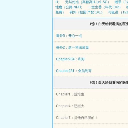
H）
无与伦比（高糖高H 1v1 SC）
潮晕（1
性瘾（公路 NPH）
一室生香（年代 1V2）
免费）
例外（校园 产奶 1v1）
与狐说 （1v1
《惊！白天给我看病的医生
番外5：开心一点
番外2：赵一博温泉篇
Chapter234：和好
Chapter231：全员到齐
《惊！白天给我看病的医生
Chapter1：规培生
Chapter4：还挺大
Chapter7：是他自己脱的！